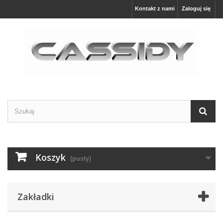
Kontakt z nami
Zaloguj się
Koszyk
(pusty)
Zakładki