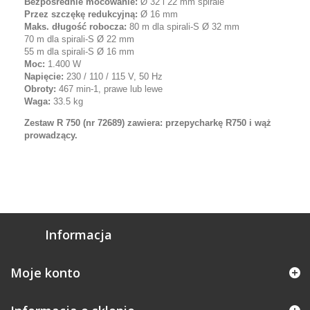
Bezpośrednie mocowanie:
Ø 32 i 22 mm spirale
Przez szczękę redukcyjną:
Ø 16 mm
Maks. długość robocza:
80 m dla spirali-S Ø 32 mm
70 m dla spirali-S Ø 22 mm
55 m dla spirali-S Ø 16 mm
Moc:
1.400 W
Napięcie:
230 / 110 / 115 V, 50 Hz
Obroty:
467 min-1, prawe lub lewe
Waga:
33.5 kg
Zestaw R 750 (nr 72689) zawiera: przepycharkę R750 i wąż
prowadzący.
Informacja
Moje konto