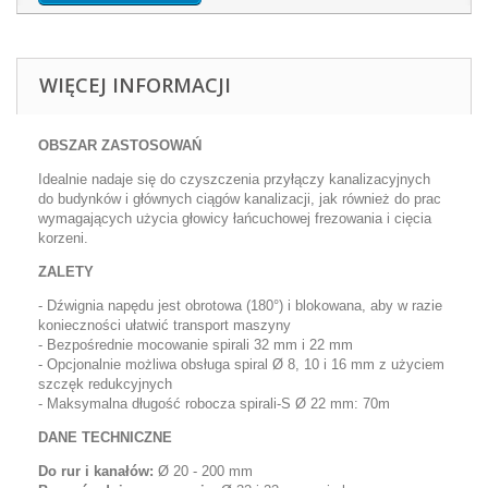
WIĘCEJ INFORMACJI
OBSZAR ZASTOSOWAŃ
Idealnie nadaje się do czyszczenia przyłączy kanalizacyjnych
do budynków i głównych ciągów kanalizacji, jak również do prac
wymagających użycia głowicy łańcuchowej
frezowania i cięcia
korzeni.
ZALETY
- Dźwignia napędu jest obrotowa (180°) i blokowana, aby w razie
konieczności ułatwić transport maszyny
- Bezpośrednie mocowanie spirali 32 mm i 22 mm
- Opcjonalnie możliwa obsługa spiral Ø 8, 10 i 16 mm z użyciem
szczęk redukcyjnych
- Maksymalna długość robocza spirali-S Ø 22 mm: 70m
DANE TECHNICZNE
Do rur i kanałów:
Ø 20 - 200 mm