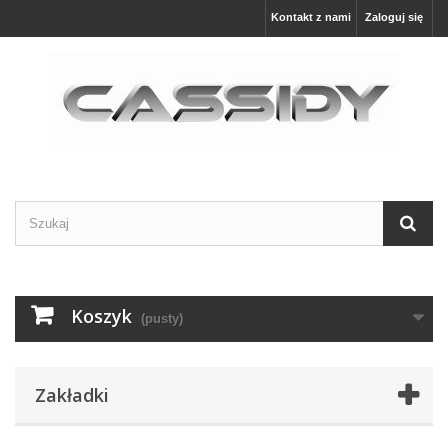
Kontakt z nami
Zaloguj się
Koszyk
(pusty)
Zakładki