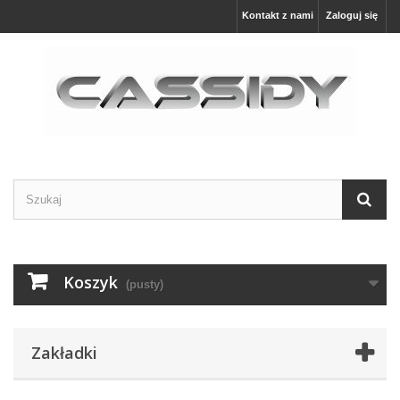
Kontakt z nami
Zaloguj się
Koszyk
(pusty)
Zakładki